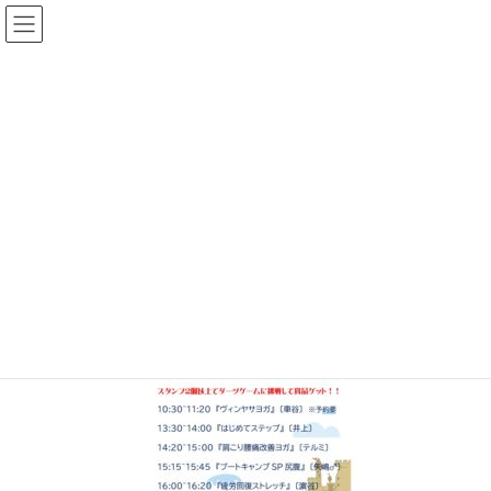
コ
ナ
ン
ビ
テ
ゲ
ン
ー
メディア
ツ
シ
へ
ョ
ス
ン
HOME
studioraly2020
キ
に
ッ
移
プ
動
2020年8月17日
/ 最終更新日時 :
2020年8月17日
topadmin0810
studioraly2020