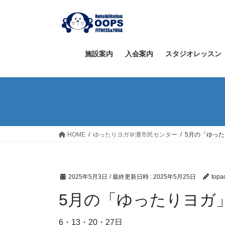
コ
ナ
ン
ビ
テ
ゲ
ン
ー
ツ
シ
施設案内
入会案内
スタジオレッスン
へ
ョ
ス
ン
キ
に
ッ
移
プ
動
HOME
ゆったりヨガ＠灘市民センター
5月の「ゆっ
2025年5月3日
/ 最終更新日時 :
2025年5月25日
topa
5月の「ゆったりヨガ
6・13・20・27日