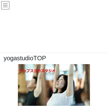
コ
ナ
ン
ビ
テ
ゲ
ン
ー
メディア
ツ
シ
へ
ョ
ス
ン
HOME
yogastudioTOP
キ
に
ッ
移
プ
動
2021年3月7日
/ 最終更新日時 :
2021年3月7日
topadmin0810
yogastudioTOP