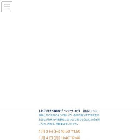
コ
ナ
ン
ビ
テ
ゲ
ン
ー
メディア
ツ
シ
へ
ョ
ス
ン
HOME
yogafree2021
キ
に
ッ
移
プ
動
2020年12月7日
/ 最終更新日時 :
2020年12月14日
topadmin0810
yogafree2021