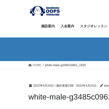
コ
ナ
ン
ビ
テ
ゲ
ン
ー
ツ
シ
施設案内
入会案内
スタジオレッスン
へ
ョ
ス
ン
キ
に
ッ
移
プ
動
HOME
white-male-g3485c0962_1920
2022年4月24日
/ 最終更新日時 :
2022年4月24日
top
white-male-g3485c09