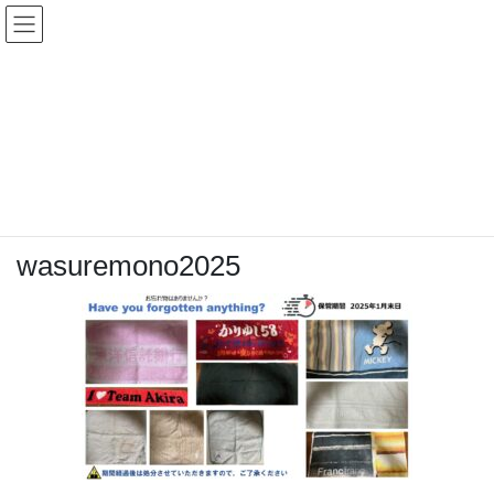
コ
ナ
ン
ビ
テ
ゲ
ン
ー
メディア
ツ
シ
へ
ョ
ス
ン
HOME
wasuremono2025
キ
に
ッ
移
プ
動
2025年1月4日
/ 最終更新日時 :
2025年1月4日
topadmin0810
wasuremono2025