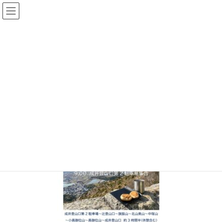
コ
ナ
ン
ビ
テ
ゲ
ン
ー
メディア
ツ
シ
へ
ョ
ス
ン
HOME
takamikura2023-02
キ
に
ッ
移
プ
動
2023年1月26日
/ 最終更新日時 :
2023年3月5日
topadmin0810
takamikura2023-02