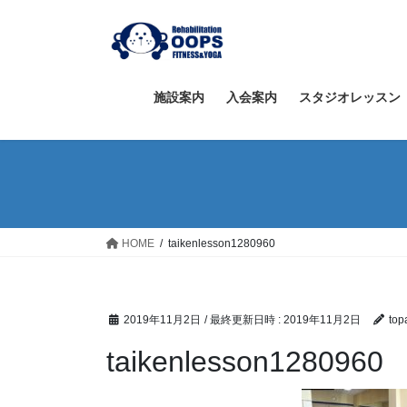
コ
ナ
ン
ビ
テ
ゲ
ン
ー
ツ
シ
施設案内
入会案内
スタジオレッスン
へ
ョ
ス
ン
キ
に
ッ
移
プ
動
HOME
taikenlesson1280960
2019年11月2日
/ 最終更新日時 :
2019年11月2日
top
taikenlesson1280960