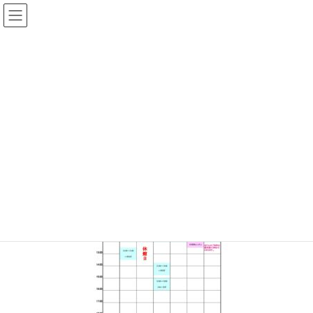
コ
ナ
ン
ビ
テ
ゲ
ン
ー
メディア
ツ
シ
へ
ョ
ス
ン
HOME
studioschedule210307
キ
に
ッ
移
プ
動
2021年2月18日
/ 最終更新日時 :
2021年2月18日
topadmin0810
studioschedule210307