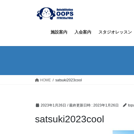
コ
ナ
ン
ビ
テ
ゲ
ン
ー
ツ
シ
施設案内
入会案内
スタジオレッスン
へ
ョ
ス
ン
キ
に
ッ
移
プ
動
HOME
satsuki2023cool
2023年1月26日
/ 最終更新日時 :
2023年1月26日
top
satsuki2023cool