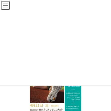
コ
ナ
ン
ビ
テ
ゲ
ン
ー
メディア
ツ
シ
へ
ョ
ス
ン
HOME
sastuki2024
キ
に
ッ
移
プ
動
2024年1月23日
/ 最終更新日時 :
2024年1月23日
topadmin0810
sastuki2024