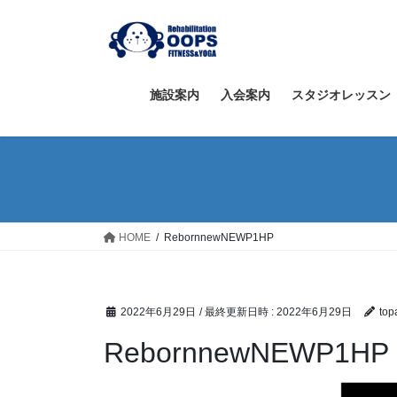
コ
ナ
ン
ビ
テ
ゲ
ン
ー
ツ
シ
施設案内
入会案内
スタジオレッスン
へ
ョ
ス
ン
キ
に
ッ
移
プ
動
HOME
RebornnewNEWP1HP
2022年6月29日
/ 最終更新日時 :
2022年6月29日
top
RebornnewNEWP1HP