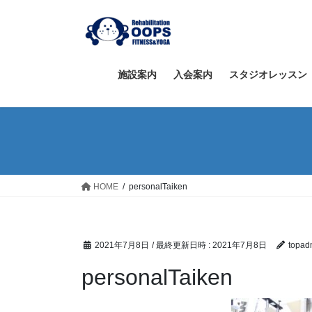
コ
ナ
ン
ビ
テ
ゲ
ン
ー
ツ
シ
施設案内
入会案内
スタジオレッスン
へ
ョ
ス
ン
キ
に
ッ
移
プ
動
HOME
personalTaiken
2021年7月8日
/ 最終更新日時 :
2021年7月8日
topad
personalTaiken