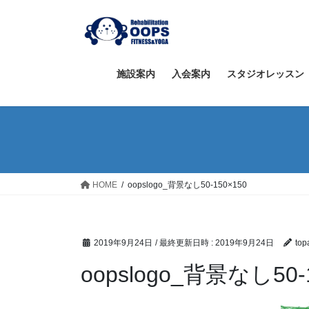
コ
ナ
ン
ビ
テ
ゲ
ン
ー
ツ
シ
施設案内
入会案内
スタジオレッスン
へ
ョ
ス
ン
キ
に
ッ
移
プ
動
HOME
oopslogo_背景なし50-150×150
2019年9月24日
/ 最終更新日時 :
2019年9月24日
top
oopslogo_背景なし50-