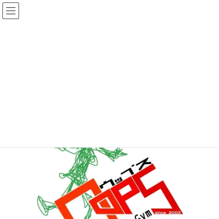
コ
ナ
ン
ビ
テ
ゲ
ン
ー
メディア
ツ
シ
へ
ョ
ス
ン
HOME
oopslogo_背景なし-300×256
キ
に
ッ
移
プ
動
2019年9月24日
/ 最終更新日時 :
2019年9月24日
topadmin0810
oopslogo_背景なし-300×256