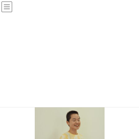
コ
ナ
ン
ビ
テ
ゲ
ン
ー
メディア
ツ
シ
へ
ョ
ス
ン
HOME
OLYMPUS DIGITAL CAMERA
キ
に
ッ
移
プ
動
2024年10月7日
/ 最終更新日時 :
2024年10月7日
topadmin0810
OLYMPUS DIGITAL CAMERA