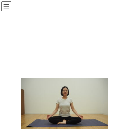
コ
ナ
ン
ビ
テ
ゲ
ン
ー
メディア
ツ
シ
へ
ョ
ス
ン
HOME
OLYMPUS DIGITAL CAMERA
キ
に
ッ
移
プ
動
2024年10月22日
/ 最終更新日時 :
2024年10月22日
topadmin0810
OLYMPUS DIGITAL CAMERA