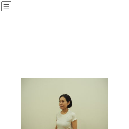
コ
ナ
ン
ビ
テ
ゲ
ン
ー
メディア
ツ
シ
へ
ョ
ス
ン
HOME
OLYMPUS DIGITAL CAMERA
キ
に
ッ
移
プ
動
2024年10月22日
/ 最終更新日時 :
2024年10月22日
topadmin0810
OLYMPUS DIGITAL CAMERA