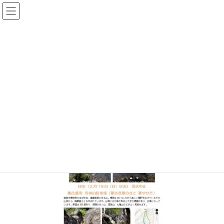
コ
ナ
ン
ビ
テ
ゲ
ン
ー
メディア
ツ
シ
へ
ョ
ス
ン
HOME
myojin2021
キ
に
ッ
移
プ
動
2021年12月3日
/ 最終更新日時 :
2021年12月3日
topadmin0810
myojin2021