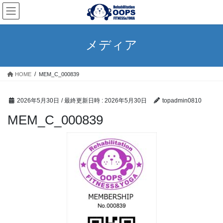
コ
ナ
ン
ビ
テ
ゲ
ン
ー
メディア
ツ
シ
へ
ョ
ス
ン
HOME
MEM_C_000839
キ
に
ッ
移
プ
動
2026年5月30日
/ 最終更新日時 :
2026年5月30日
topadmin0810
MEM_C_000839