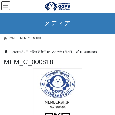
コ
ナ
ン
ビ
テ
ゲ
ン
ー
メディア
ツ
シ
へ
ョ
ス
ン
HOME
MEM_C_000818
キ
に
ッ
移
プ
動
2026年4月2日
/ 最終更新日時 :
2026年4月2日
topadmin0810
MEM_C_000818