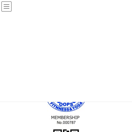
コ
ナ
ン
ビ
テ
ゲ
ン
ー
メディア
ツ
シ
へ
ョ
ス
ン
HOME
MEM_C_000787
キ
に
ッ
移
プ
動
2022年5月30日
/ 最終更新日時 :
2022年5月30日
topadmin0810
MEM_C_000787