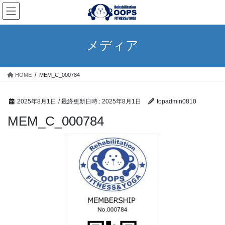
コ
ナ
ン
ビ
テ
ゲ
ン
ー
メディア
ツ
シ
へ
ョ
ス
ン
HOME
MEM_C_000784
キ
に
ッ
移
プ
動
2025年8月1日
/ 最終更新日時 :
2025年8月1日
topadmin0810
MEM_C_000784