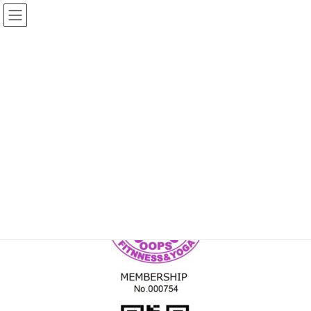
コ
ナ
ン
ビ
テ
ゲ
ン
ー
メディア
ツ
シ
へ
ョ
ス
ン
HOME
MEM_C_000754
キ
に
ッ
移
プ
動
2022年5月30日
/ 最終更新日時 :
2022年5月30日
topadmin0810
MEM_C_000754