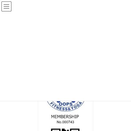
コ
ナ
ン
ビ
テ
ゲ
ン
ー
メディア
ツ
シ
へ
ョ
ス
ン
HOME
MEM_C_000743
キ
に
ッ
移
プ
動
2025年2月9日
/ 最終更新日時 :
2025年2月9日
topadmin0810
MEM_C_000743