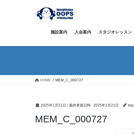
コ
ナ
ン
ビ
テ
ゲ
ン
ー
ツ
シ
施設案内
入会案内
スタジオレッスン
へ
ョ
ス
ン
キ
に
ッ
移
プ
動
HOME
MEM_C_000727
2025年1月21日
/ 最終更新日時 :
2025年1月21日
top
MEM_C_000727