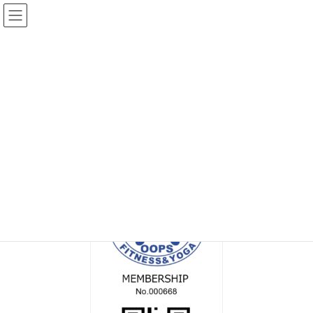
コ
ナ
ン
ビ
テ
ゲ
ン
ー
メディア
ツ
シ
へ
ョ
ス
ン
HOME
MEM_C_000668
キ
に
ッ
移
プ
動
2022年5月15日
/ 最終更新日時 :
2022年7月17日
topadmin0810
MEM_C_000668