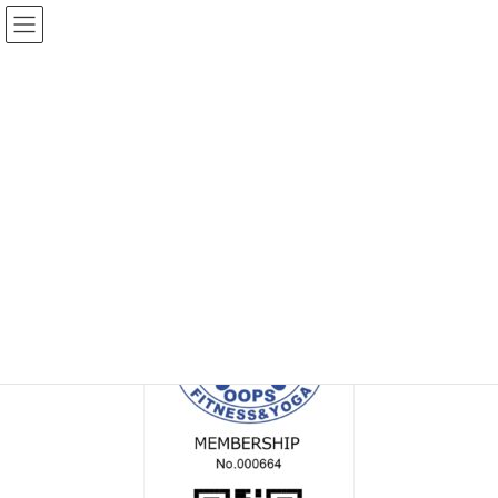
コ
ナ
ン
ビ
テ
ゲ
ン
ー
メディア
ツ
シ
へ
ョ
ス
ン
HOME
MEM_C_000664
キ
に
ッ
移
プ
動
2024年4月18日
/ 最終更新日時 :
2024年4月18日
topadmin0810
MEM_C_000664