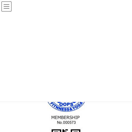
コ
ナ
ン
ビ
テ
ゲ
ン
ー
メディア
ツ
シ
へ
ョ
ス
ン
HOME
MEM_C_000573
キ
に
ッ
移
プ
動
2022年5月30日
/ 最終更新日時 :
2022年5月30日
topadmin0810
MEM_C_000573