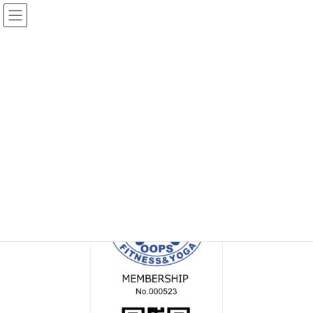
コ
ナ
ン
ビ
テ
ゲ
ン
ー
メディア
ツ
シ
へ
ョ
ス
ン
HOME
MEM_C_000523
キ
に
ッ
移
プ
動
2023年1月22日
/ 最終更新日時 :
2023年1月22日
topadmin0810
MEM_C_000523