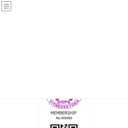
コ
ナ
ン
ビ
テ
ゲ
ン
ー
メディア
ツ
シ
へ
ョ
ス
ン
HOME
MEM_C_000493
キ
に
ッ
移
プ
動
2023年1月14日
/ 最終更新日時 :
2023年1月14日
topadmin0810
MEM_C_000493