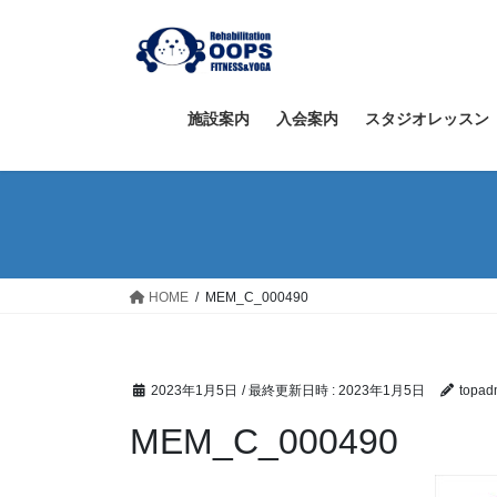
コ
ナ
ン
ビ
テ
ゲ
ン
ー
ツ
シ
施設案内
入会案内
スタジオレッスン
へ
ョ
ス
ン
キ
に
ッ
移
プ
動
HOME
MEM_C_000490
2023年1月5日
/ 最終更新日時 :
2023年1月5日
topad
MEM_C_000490