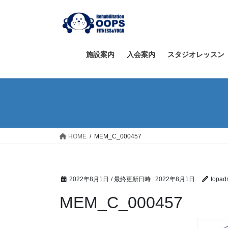
コ
ナ
ン
ビ
テ
ゲ
ン
ー
ツ
シ
施設案内
入会案内
スタジオレッスン
へ
ョ
ス
ン
キ
に
ッ
移
プ
動
HOME
MEM_C_000457
2022年8月1日
/ 最終更新日時 :
2022年8月1日
topad
MEM_C_000457