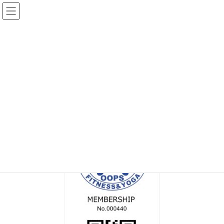
コ
ナ
ン
ビ
テ
ゲ
ン
ー
メディア
ツ
シ
へ
ョ
ス
ン
HOME
MEM_C_000440
キ
に
ッ
移
プ
動
2022年7月16日
/ 最終更新日時 :
2022年7月16日
topadmin0810
MEM_C_000440