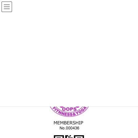
コ
ナ
ン
ビ
テ
ゲ
ン
ー
メディア
ツ
シ
へ
ョ
ス
ン
HOME
MEM_C_000436
キ
に
ッ
移
プ
動
2022年5月30日
/ 最終更新日時 :
2022年5月30日
topadmin0810
MEM_C_000436