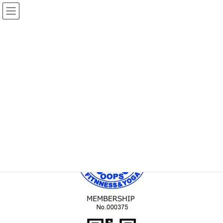
コ
ナ
ン
ビ
テ
ゲ
ン
ー
メディア
ツ
シ
へ
ョ
ス
ン
HOME
MEM_C_000375
キ
に
ッ
移
プ
動
2022年6月3日
/ 最終更新日時 :
2022年6月3日
topadmin0810
MEM_C_000375