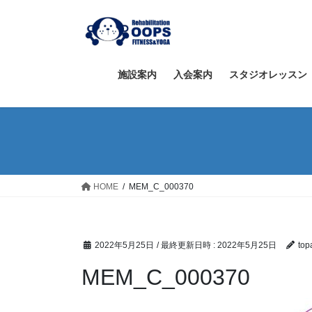
コ
ナ
ン
ビ
テ
ゲ
ン
ー
ツ
シ
施設案内
入会案内
スタジオレッスン
へ
ョ
ス
ン
キ
に
ッ
移
プ
動
HOME
MEM_C_000370
2022年5月25日
/ 最終更新日時 :
2022年5月25日
top
MEM_C_000370