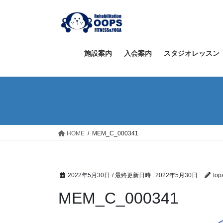
コ
ナ
ン
ビ
テ
ゲ
ン
ー
ツ
シ
施設案内
入会案内
スタジオレッスン
へ
ョ
ス
ン
キ
に
ッ
移
プ
動
HOME
MEM_C_000341
2022年5月30日
/ 最終更新日時 :
2022年5月30日
top
MEM_C_000341