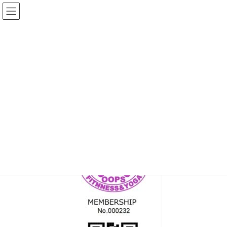
コ
ナ
ン
ビ
テ
ゲ
ン
ー
メディア
ツ
シ
へ
ョ
ス
ン
HOME
MEM_C_000232
キ
に
ッ
移
プ
動
2022年5月23日
/ 最終更新日時 :
2022年5月23日
topadmin0810
MEM_C_000232