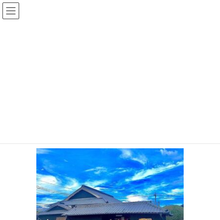
コ
ナ
ン
ビ
テ
ゲ
ン
ー
メディア
ツ
シ
へ
ョ
ス
ン
HOME
line_oa_chat_230827_093651_group_1
キ
に
ッ
移
プ
動
2023年8月27日
/ 最終更新日時 :
2023年8月27日
topadmin0810
line_oa_chat_230827_093651_grou
p_1