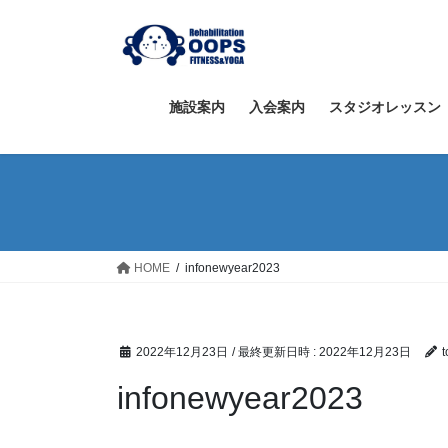
コ
ナ
ン
ビ
テ
ゲ
ン
ー
ツ
シ
施設案内
入会案内
スタジオレッスン
へ
ョ
ス
ン
キ
に
ッ
移
プ
動
HOME
infonewyear2023
2022年12月23日
/ 最終更新日時 :
2022年12月23日
infonewyear2023