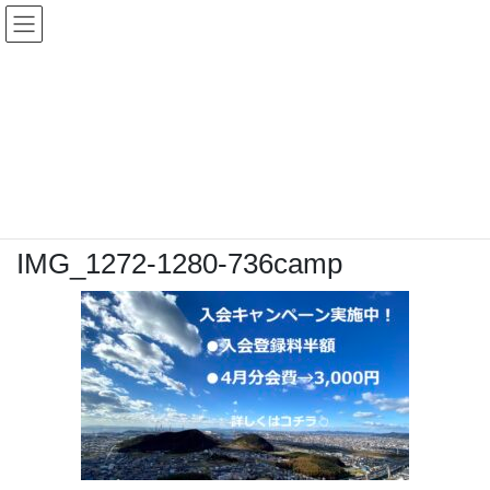
コ
ナ
ン
ビ
テ
ゲ
ン
ー
メディア
ツ
シ
へ
ョ
ス
ン
HOME
IMG_1272-1280-736camp
キ
に
ッ
移
プ
動
2021年3月30日
/ 最終更新日時 :
2021年3月30日
topadmin0810
IMG_1272-1280-736camp