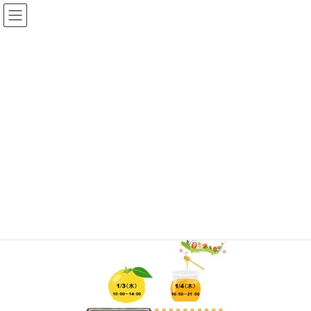
コ
ナ
ン
ビ
テ
ゲ
ン
ー
メディア
ツ
シ
へ
ョ
ス
ン
HOME
HNY2024DS
キ
に
ッ
移
プ
動
2023年12月23日
/ 最終更新日時 :
2023年12月23日
topadmin0810
HNY2024DS