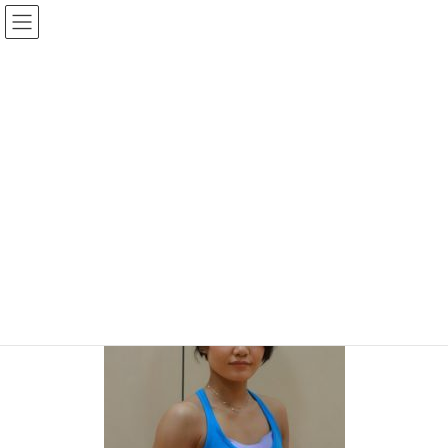
コ
ナ
ン
ビ
テ
ゲ
ン
ー
メディア
ツ
シ
へ
ョ
ス
ン
HOME
fumi-241×300
キ
に
ッ
移
プ
動
2019年9月24日
/ 最終更新日時 :
2019年9月24日
topadmin0810
fumi-241×300