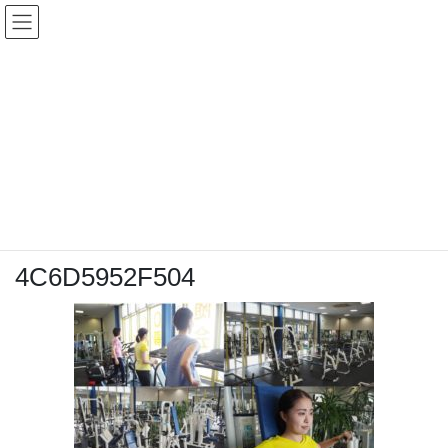
コ
ナ
ン
ビ
テ
ゲ
ン
ー
メディア
ツ
シ
へ
ョ
ス
ン
HOME
E6D58846-3B54-4FFE-BAEB-4C6D5952F504
キ
に
ッ
移
プ
動
2019年9月25日
/ 最終更新日時 :
2019年9月25日
topadmin0810
E6D58846-3B54-4FFE-BAEB-
4C6D5952F504