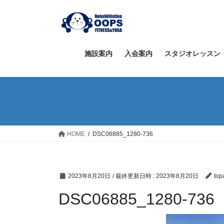
コ
ナ
ン
ビ
テ
ゲ
ン
ー
ツ
シ
施設案内
入会案内
スタジオレッスン
へ
ョ
ス
ン
キ
に
ッ
移
プ
動
HOME
DSC06885_1280-736
2023年8月20日
/ 最終更新日時 :
2023年8月20日
top
DSC06885_1280-736