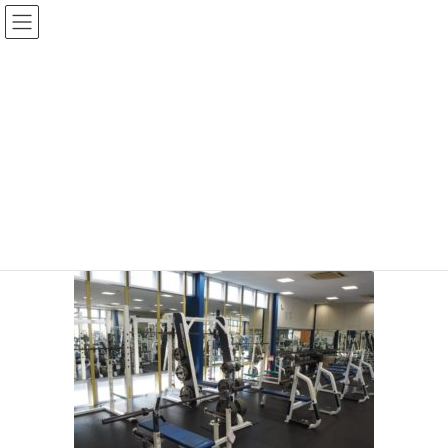
コ
ナ
ン
ビ
テ
ゲ
ン
ー
メディア
ツ
シ
へ
ョ
ス
ン
HOME
_190916_0007-1024×768
キ
に
ッ
移
プ
動
2019年9月24日
/ 最終更新日時 :
2019年9月24日
topadmin0810
_190916_0007-1024×768