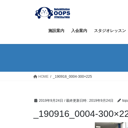
コ
ナ
ン
ビ
テ
ゲ
ン
ー
ツ
シ
施設案内
入会案内
スタジオレッスン
へ
ョ
ス
ン
キ
に
ッ
移
プ
動
HOME
_190916_0004-300×225
2019年9月24日
/ 最終更新日時 :
2019年9月24日
top
_190916_0004-300×2