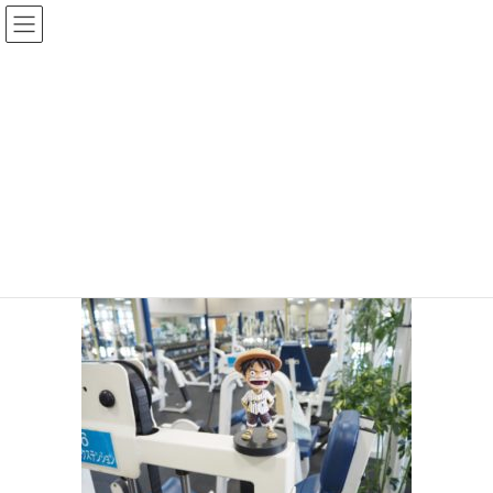
コ
ナ
ン
ビ
テ
ゲ
ン
ー
メディア
ツ
シ
へ
ョ
ス
ン
HOME
_190916_0001
キ
に
ッ
移
プ
動
2019年9月24日
/ 最終更新日時 :
2019年9月24日
topadmin0810
_190916_0001