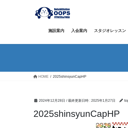
コ
ナ
ン
ビ
テ
ゲ
ン
ー
ツ
シ
施設案内
入会案内
スタジオレッスン
へ
ョ
ス
ン
キ
に
ッ
移
プ
動
HOME
2025shinsyunCapHP
2024年12月28日
/ 最終更新日時 :
2025年1月27日
to
2025shinsyunCapHP